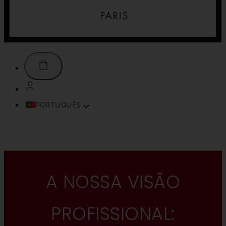
PORTUGUÊS
FRANÇAIS
ENGLISH (UK)
ITALIANO
ESPAÑOL
DEUTSCH
A NOSSA VISÃO
TÜRKÇE
简体中文
PROFISSIONAL:
TIẾNG VIỆT
SVENSKA