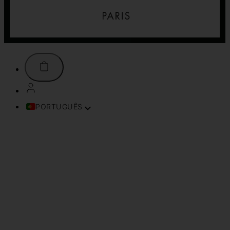
PORTUGUÊS
FRANÇAIS
ENGLISH (UK)
ITALIANO
ESPAÑOL
DEUTSCH
TÜRKÇE
简体中文
TIẾNG VIỆT
SVENSKA