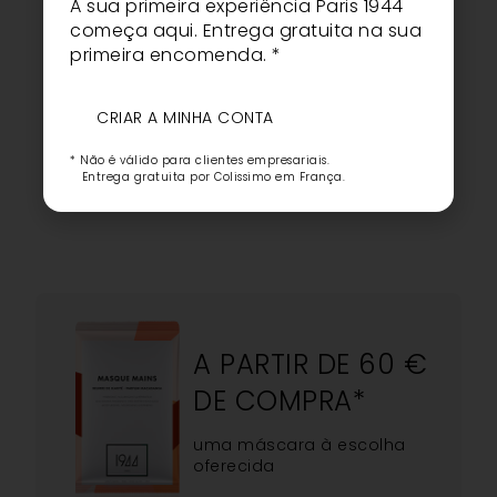
A sua primeira experiência Paris 1944
Portugal
Roménia
começa aqui. Entrega gratuita na sua
República Checa
primeira encomenda. *
Eslováquia
Suécia
CRIAR A MINHA CONTA
xx
* Não é válido para clientes empresariais.
Entrega gratuita por Colissimo em França.
A PARTIR DE 60 €
DE COMPRA*
uma máscara à escolha
oferecida