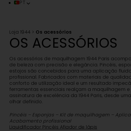
PT
FR
EN
IT
Loja 1944
>
Os acessórios
ES
OS ACESSÓRIOS
DE
TR
ZH
Os acessórios de maquilhagem 1944 Paris acom
VI
de beleza com precisão e elegância. Pincéis, espo
estojos são concebidos para uma aplicação fluida
SV
profissional. Fabricados com materiais de qualid
conforto de utilização ideal e um resultado impecá
ferramentas essenciais realçam a maquilhagem e
assinatura de excelência da 1944 Paris, desde uma
olhar definido.
Pincéis – Esponjas – Kit de maquilhagem – Aplic
Acabamento profissional
Liquidificador
Pincéis
Afiador de lápis