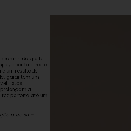
panham cada gesto
njas, apontadores e
 e um resultado
ade, garantem um
vel. Estas
 prolongam a
 tez perfeita até um
ação precisa –