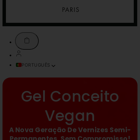
PORTUGUÊS
FRANÇAIS
ENGLISH (UK)
Gel Conceito
ITALIANO
ESPAÑOL
DEUTSCH
Vegan
TÜRKÇE
简体中文
A Nova Geração De Vernizes Semi-
TIẾNG VIỆT
Permanentes, Sem Compromisso!
SVENSKA