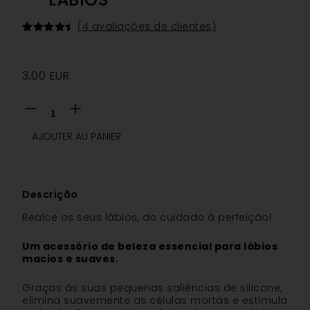
(
4
avaliações de clientes)
Classificado
4
com
4.50
em 5 com
base em
3,00
EUR
classificações
de
clientes
AJOUTER AU PANIER
Descrição
Realce os seus lábios, do cuidado à perfeição!
Um acessório de beleza essencial para lábios
macios e suaves.
Graças às suas pequenas saliências de silicone,
elimina suavemente as células mortas e estimula