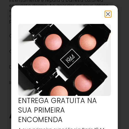
intensamente e repara a barreira cutânea
enquanto dorme. Ao acordar, os seus lábios
estarão suaves, flexíveis e prontos para enfrentar
o dia, sublimados por este ritual de beleza
profissional.
Os ingredientes
O mais
Descrição
Informações adicionais
ENTREGA GRATUITA NA
SUA PRIMEIRA
AVISO
ENCOMENDA