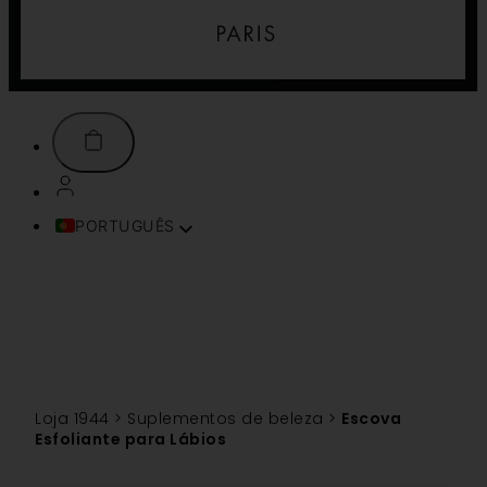
PORTUGUÊS
FRANÇAIS
ENGLISH (UK)
ITALIANO
ESPAÑOL
DEUTSCH
TÜRKÇE
Loja 1944
>
Suplementos de beleza
>
Escova
简体中文
Esfoliante para Lábios
TIẾNG VIỆT
SVENSKA