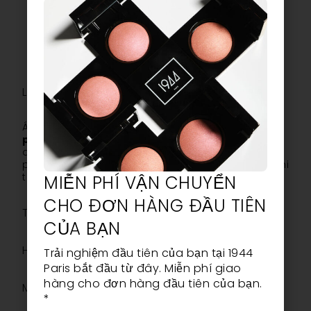
Lời khuyên của chúng tôi về cách sử dụng
Áp dụng một lớp mỏng
Lớp phủ trên cùng – Lớp
phủ bạc lấp lánh lớn 1944 Paris
Sau đó, xúc tác
dưới đèn LED hoặc UV. Để tối đa hóa hiệu quả, hãy
phủ hai lớp mỏng. Tránh sử dụng dầu ngay sau khi
thoa để giữ được độ sáng lấp lánh.
MIỄN PHÍ VẬN CHUYỂN
CHO ĐƠN HÀNG ĐẦU TIÊN
Thành phần
CỦA BẠN
Hơn nữa
Trải nghiệm đầu tiên của bạn tại 1944
Paris bắt đầu từ đây. Miễn phí giao
hàng cho đơn hàng đầu tiên của bạn.
Mô tả
*