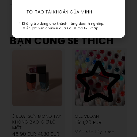
Thông tin bổ sung
TÔI TẠO TÀI KHOẢN CỦA MÌNH
* Không áp dụng cho khách hàng doanh nghiệp.
Miễn phí vận chuyển qua Colissimo tại Pháp.
BẠN CŨNG SẼ THÍCH
4.70
3 LOẠI SƠN MÓNG TAY
GEL VEGAN
KHÔNG BAO GIỜ LỖI
Từ:
1,20
EUR
MỐT
Màu sắc tùy chọn
45,90
EUR
41,30
EUR