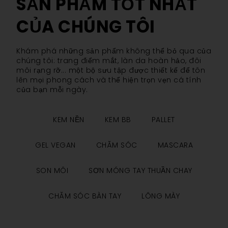
SẢN PHẨM TỐT NHẤT
CỦA CHÚNG TÔI
Khám phá những sản phẩm không thể bỏ qua của
chúng tôi: trang điểm mắt, làn da hoàn hảo, đôi
môi rạng rỡ... một bộ sưu tập được thiết kế để tôn
lên mọi phong cách và thể hiện trọn vẹn cá tính
của bạn mỗi ngày.
KEM NỀN
KEM BB
PALLET
GEL VEGAN
CHĂM SÓC
MASCARA
SON MÔI
SƠN MÓNG TAY THUẦN CHAY
CHĂM SÓC BÀN TAY
LÔNG MÀY