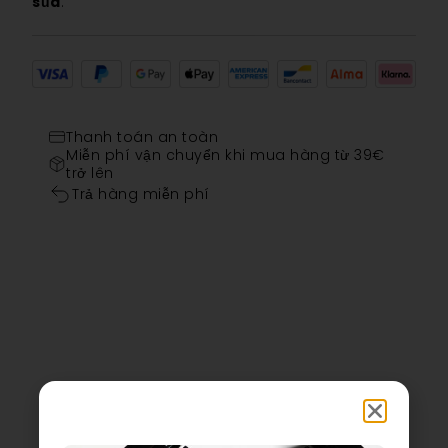
sủa
.
Thanh toán an toàn
Miễn phí vận chuyển khi mua hàng từ 39€
trở lên
Trả hàng miễn phí