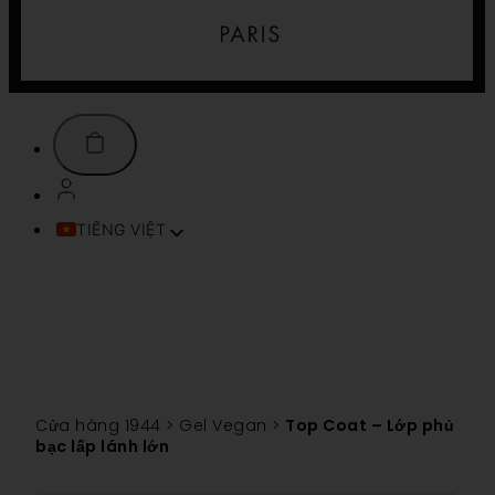
TIẾNG VIỆT
FRANÇAIS
ENGLISH (UK)
ITALIANO
ESPAÑOL
DEUTSCH
PORTUGUÊS
Cửa hàng 1944
>
Gel Vegan
>
Top Coat – Lớp phủ
TÜRKÇE
bạc lấp lánh lớn
简体中文
SVENSKA