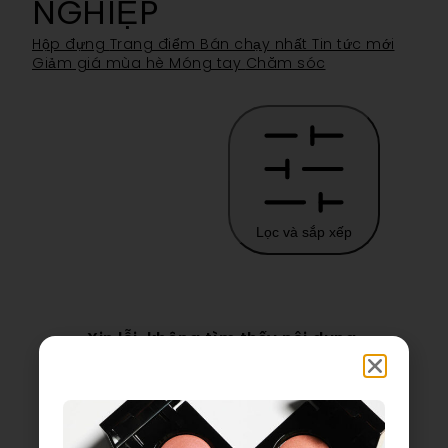
NGHIỆP
Hộp đựng
Trang điểm
Bán chạy nhất
Tin tức mới
Giảm giá mùa hè
Móng tay
Chăm sóc
Lọc và sắp xếp
Xin lỗi, không tìm thấy nội dung.