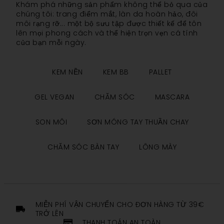
Khám phá những sản phẩm không thể bỏ qua của
chúng tôi: trang điểm mắt, làn da hoàn hảo, đôi
môi rạng rỡ... một bộ sưu tập được thiết kế để tôn
lên mọi phong cách và thể hiện trọn vẹn cá tính
của bạn mỗi ngày.
KEM NỀN
KEM BB
PALLET
GEL VEGAN
CHĂM SÓC
MASCARA
SON MÔI
SƠN MÓNG TAY THUẦN CHAY
CHĂM SÓC BÀN TAY
LÔNG MÀY
MIỄN PHÍ VẬN CHUYỂN CHO ĐƠN HÀNG TỪ 39€
TRỞ LÊN
THANH TOÁN AN TOÀN