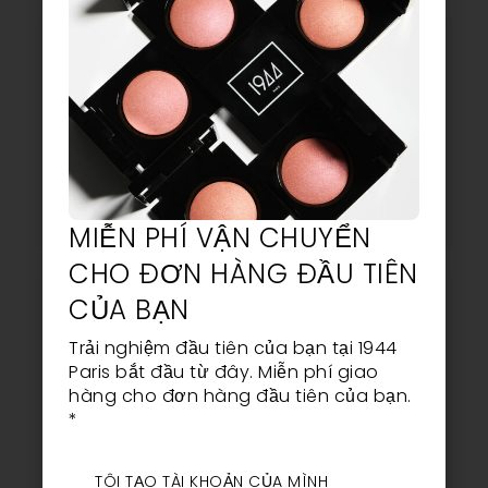
TỪ 60€
MUA HÀNG*
một chiếc mặt nạ tùy chọn
được tặng kèm
MIỄN PHÍ VẬN CHUYỂN
CHO ĐƠN HÀNG ĐẦU TIÊN
CỦA BẠN
TỪ 90€
Trải nghiệm đầu tiên của bạn tại 1944
MUA HÀNG*
Paris bắt đầu từ đây. Miễn phí giao
hàng cho đơn hàng đầu tiên của bạn.
một loại sơn móng tay thuần
*
chay tự nhiên tùy chọn được
tặng kèm
TÔI TẠO TÀI KHOẢN CỦA MÌNH