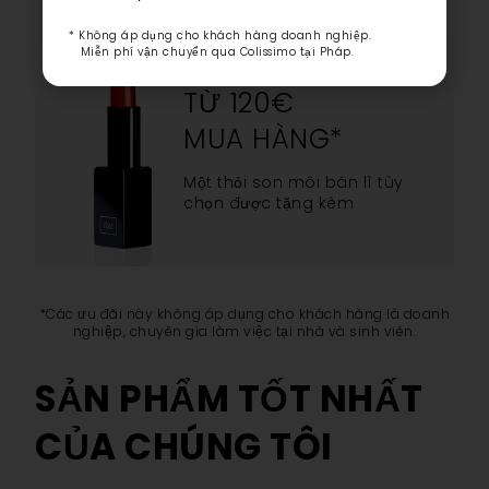
* Không áp dụng cho khách hàng doanh nghiệp.
Miễn phí vận chuyển qua Colissimo tại Pháp.
TỪ 120€
MUA HÀNG*
Một thỏi son môi bán lì tùy
chọn được tặng kèm
*Các ưu đãi này không áp dụng cho khách hàng là doanh
nghiệp, chuyên gia làm việc tại nhà và sinh viên.
SẢN PHẨM TỐT NHẤT
CỦA CHÚNG TÔI