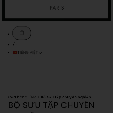
TIẾNG VIỆT
FRANÇAIS
ENGLISH (UK)
ITALIANO
ESPAÑOL
DEUTSCH
PORTUGUÊS
Cửa hàng 1944
>
Bộ sưu tập chuyên nghiệp
TÜRKÇE
BỘ SƯU TẬP CHUYÊN
简体中文
SVENSKA