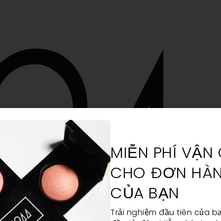
MIỄN PHÍ VẬN
CHO ĐƠN HÀN
CỦA BẠN
Trải nghiệm đầu tiên của bạ