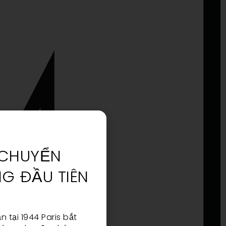
 CHUYỂN
G ĐẦU TIÊN
n tại 1944 Paris bắt