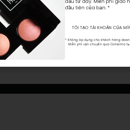
đầu từ đây. Miễn phí giao
đầu tiên của bạn. *
TÔI TẠO TÀI KHOẢN CỦA MÌ
* Không áp dụng cho khách hàng doan
Miễn phí vận chuyển qua Colissimo tạ