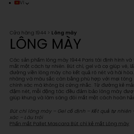
VI
FR
EN
IT
Cửa hàng 1944
>
Lông mày
ES
LÔNG MÀY
DE
PT
TR
Các sản phẩm lông mày 1944 Paris tái định hình và
ZH
mắt một cách tự nhiên. Bút chì, gel và cọ giúp vẽ, l
đường viền lông mày cho kết quả rõ nét và hài hòa
SV
nhàng và màu sắc cân bằng phù hợp với mọi tông d
chính xác mà không bị cứng nhắc. Từ đường kẻ mả
đậm nét, mỗi động tác đều đảm bảo lông mày được
giúp khung và làm sáng đôi mắt một cách hoàn hả
Bút chì lông mày – Gel cố định – Kết quả tự nhiên
xác – Lâu trôi
Phấn mắt
Pallet
Mascara
Bút chì kẻ mắt
Lông mày