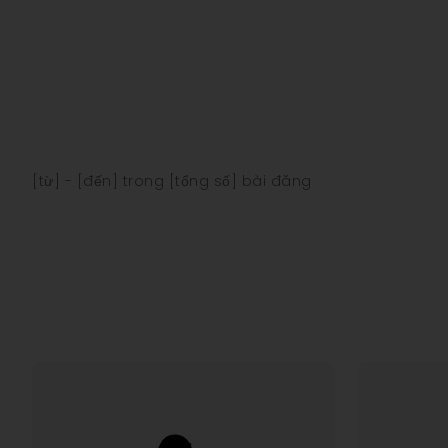
[từ] - [đến] trong [tổng số] bài đăng