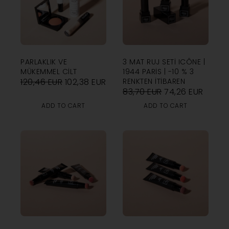
PARLAKLIK VE
3 MAT RUJ SETI ICÔNE |
MÜKEMMEL CILT
1944 PARIS | -10 % 3
120,46
EUR
102,38
EUR
RENKTEN ITIBAREN
83,70
EUR
74,26
EUR
ADD TO CART
ADD TO CART