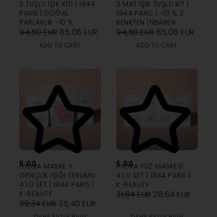
3 TUŞLU IŞIK KITI | 1944
3 MAT IŞIK TUŞLU KIT |
PARIS | DOĞAL
1944 PARIS | -10 % 3
PARLAKLIK -10 %
RENKTEN ITIBAREN
94,50
EUR
85,06
EUR
94,50
EUR
85,06
EUR
ADD TO CART
ADD TO CART
5.00
5.00
HYDRA MASKE +
HYDRA YÜZ MASKESI
GENÇLIK IŞIĞI SERUMU
4'LÜ SET | 1944 PARIS |
4'LÜ SET | 1944 PARIS |
K-BEAUTY
K-BEAUTY
31,84
EUR
28,64
EUR
39,34
EUR
35,40
EUR
DAHA FAZLA BILGI
DAHA FAZLA BILGI