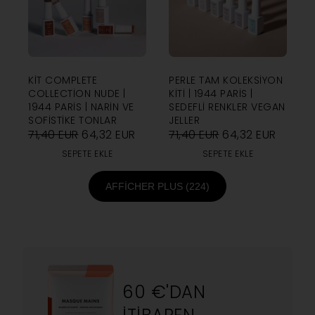
KIT COMPLETE
PERLE TAM KOLEKSIYON
COLLECTION NUDE |
KITI | 1944 PARIS |
1944 PARIS | NARIN VE
SEDEFLI RENKLER VEGAN
SOFISTIKE TONLAR
JELLER
71,40
EUR
64,32
EUR
71,40
EUR
64,32
EUR
SEPETE EKLE
SEPETE EKLE
AFFICHER PLUS (224)
60 €'DAN