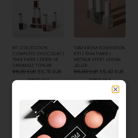
KIT COLLECTION
TAM KROM KOLEKSIYON
COMPLÈTE CHOCOLAT |
KITI | 1944 PARIS |
1944 PARIS | DERIN VE
METALIK EFEKT VEGAN
ZAMANSIZ TONLAR
JELLER
95,20
EUR
85,76
EUR
66,00
EUR
59,40
EUR
SEPETE EKLE
SEPETE EKLE