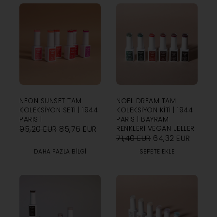
NEON SUNSET TAM
NOEL DREAM TAM
KOLEKSIYON SETI | 1944
KOLEKSIYON KITI | 1944
PARIS |
PARIS | BAYRAM
95,20
EUR
85,76
EUR
RENKLERI VEGAN JELLER
71,40
EUR
64,32
EUR
DAHA FAZLA BILGI
SEPETE EKLE