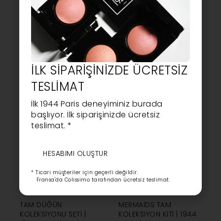
CUPCAKE TAM
PASKALYA YUMURTASI
KOLEKSIYON KITI | 1944
KOMPLE KOLEKSIYON
PARIS | NARIN PASTEL
SETI | 1944 PARIS |
TONLARI VEGAN JELLER
FRANSA
İLK SIPARIŞINIZDE ÜCRETSIZ
71,40
EUR
64,32
EUR
71,40
EUR
64,32
EUR
SEPETE EKLE
SEPETE EKLE
TESLIMAT
İlk 1944 Paris deneyiminiz burada
başlıyor. İlk siparişinizde ücretsiz
teslimat. *
HESABIMI OLUŞTUR
* Ticari müşteriler için geçerli değildir.
Fransa'da Colissimo tarafından ücretsiz teslimat.
TAM DÜĞÜN
MERMAIDS TAM
KOLEKSIYONU SETI |
KOLEKSIYON KITI | 1944