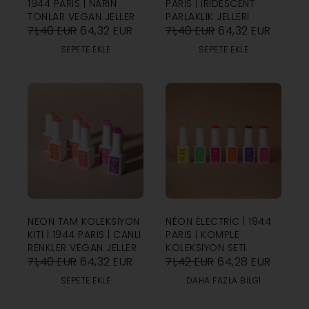
1944 PARIS | NARIN
PARIS | IRIDESCENT
TONLAR VEGAN JELLER
PARLAKLIK JELLERI
71,40
EUR
64,32
EUR
71,40
EUR
64,32
EUR
SEPETE EKLE
SEPETE EKLE
NEON TAM KOLEKSIYON
NÉON ÉLECTRIC | 1944
KITI | 1944 PARIS | CANLI
PARIS | KOMPLE
RENKLER VEGAN JELLER
KOLEKSIYON SETI
71,40
EUR
64,32
EUR
71,42
EUR
64,28
EUR
SEPETE EKLE
DAHA FAZLA BILGI