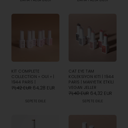
KIT COMPLETE
CAT EYE TAM
COLLECTION « OUI » |
KOLEKSIYON KITI | 1944
1944 PARIS |
PARIS | MANYETIK ETKILI
71,42
EUR
64,28
EUR
VEGAN JELLER
71,40
EUR
64,32
EUR
SEPETE EKLE
SEPETE EKLE