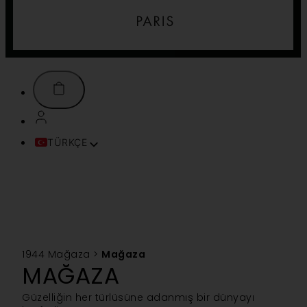
TÜRKÇE
FRANÇAIS
ENGLISH (UK)
ITALIANO
ESPAÑOL
DEUTSCH
PORTUGUÊS
1944 Mağaza
>
Mağaza
MAĞAZA
简体中文
TIẾNG VIỆT
Güzelliğin her türlüsüne adanmış bir dünyayı
SVENSKA