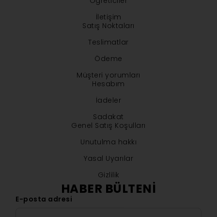
Öğreticiler
İletişim
Satış Noktaları
Teslimatlar
Ödeme
Müşteri yorumları
Hesabım
İadeler
Sadakat
Genel Satış Koşulları
Unutulma hakkı
Yasal Uyarılar
Gizlilik
HABER BÜLTENI
E-posta adresi