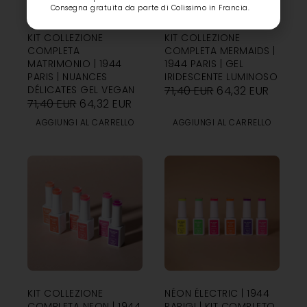
Consegna gratuita da parte di Colissimo in Francia.
KIT COLLEZIONE
KIT COLLEZIONE
COMPLETA
COMPLETA MERMAIDS |
MATRIMONIO | 1944
1944 PARIS | GEL
PARIS | NUANCES
IRIDESCENTE LUMINOSO
DÉLICATES GEL VEGAN
71,40
EUR
64,32
EUR
71,40
EUR
64,32
EUR
AGGIUNGI AL CARRELLO
AGGIUNGI AL CARRELLO
KIT COLLEZIONE
NÉON ÉLECTRIC | 1944
COMPLETA NEON | 1944
PARIGI | KIT COMPLETO