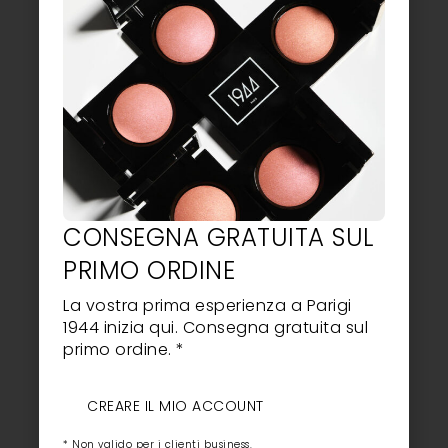
KIT COLLEZIONE
KIT COMPLETO DI
COMPLETA CUPCAKE |
RACCOLTA DELLE UOVA
1944 PARIS | DELICATE
DI PASQUA | 1944
SFUMATURE PASTELLO
PARIGI | FRANCIA
GEL VEGANI
71,40
EUR
64,32
EUR
71,40
EUR
64,32
EUR
CONSEGNA GRATUITA SUL
AGGIUNGI AL CARRELLO
AGGIUNGI AL CARRELLO
PRIMO ORDINE
La vostra prima esperienza a Parigi
1944 inizia qui. Consegna gratuita sul
primo ordine. *
CREARE IL MIO ACCOUNT
* Non valido per i clienti business.