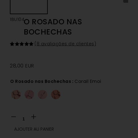
1BU104
O ROSADO NAS
BOCHECHAS
(
8
avaliações de clientes)
Classificado
8
com
5.00
em 5 com
base em
28,00
EUR
classificações
de
clientes
O Rosado nas Bochechas
:
Corail Emoi
AJOUTER AU PANIER