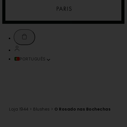
PORTUGUÊS
FRANÇAIS
ENGLISH (UK)
ITALIANO
ESPAÑOL
DEUTSCH
TÜRKÇE
Loja 1944
>
Blushes
>
O Rosado nas Bochechas
简体中文
TIẾNG VIỆT
SVENSKA