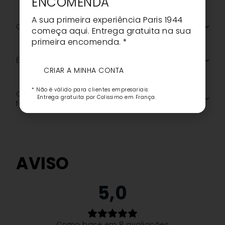
ENCOMENDA
A sua primeira experiência Paris 1944
Qual é a sua pigmentação e acabamento?
começa aqui. Entrega gratuita na sua
primeira encomenda. *
É adequado para todos os tons de pele?
CRIAR A MINHA CONTA
* Não é válido para clientes empresariais.
Quais são os ingredientes principais da sua
Entrega gratuita por Colissimo em França.
fórmula?
AVISO
5,0
Como base em 8 avaliações