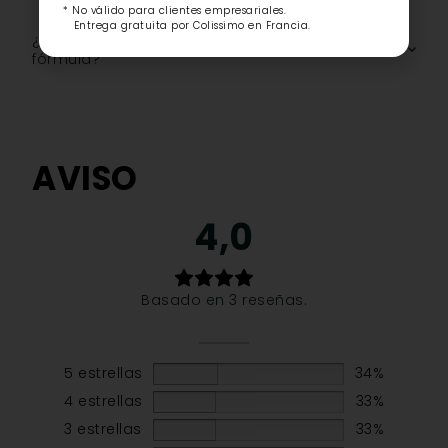
* No válido para clientes empresariales.
Entrega gratuita por Colissimo en Francia.
¿Cuáles son los ingredientes clave de su
fórmula?
AVISO
4,0
Basado en 3 reseñas.
5 estrellas
34%
4 estrellas
33%
3 estrellas
33%