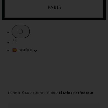
ESPAÑOL
FRANÇAIS
ENGLISH (UK)
ITALIANO
DEUTSCH
PORTUGUÊS
TÜRKÇE
Tienda 1944
>
Correctores
>
El Stick Perfecteur
简体中文
TIẾNG VIỆT
SVENSKA