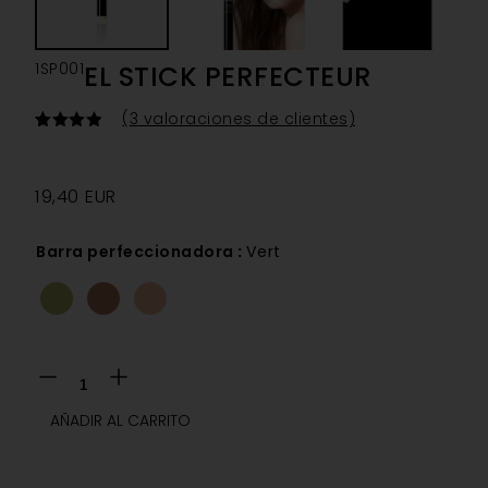
1SP001
EL STICK PERFECTEUR
(
3
valoraciones de clientes)
Valorado
3
con
4.00
de 5 en
base a
19,40
EUR
valoraciones
de
clientes
Barra perfeccionadora
:
Vert
AÑADIR AL CARRITO