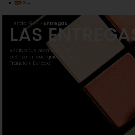
ES
FR
EN
Tienda 1944
>
Entregas
LAS ENTREGA
IT
DE
PT
TR
Reciba sus productos de
belleza en cualquier lugar de
ZH
Francia y Europa.
VI
SV