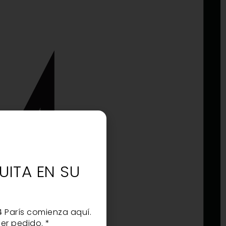
UITA EN SU
O
4 París comienza aquí.
er pedido. *