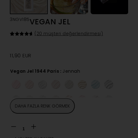
3NGV185
VEGAN JEL
(
20
müşteri değerlendirmesi)
20
müşteri
puanına
dayanarak
5
11,90
EUR
üzerinden
4.70
puan
aldı
Vegan Jel 1944 Paris
:
Jennah
DAHA FAZLA RENK GÖRMEK