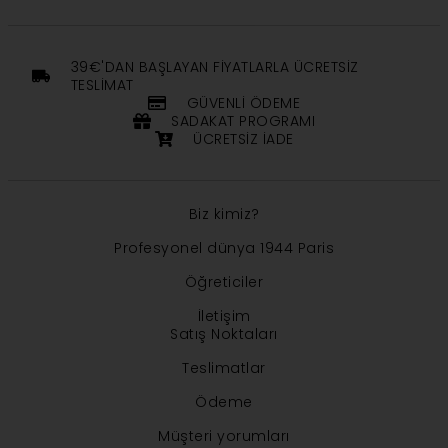
39€'DAN BAŞLAYAN FIYATLARLA ÜCRETSIZ
TESLIMAT
GÜVENLI ÖDEME
SADAKAT PROGRAMI
ÜCRETSIZ IADE
Biz kimiz?
Profesyonel dünya 1944 Paris
Öğreticiler
İletişim
Satış Noktaları
Teslimatlar
Ödeme
Müşteri yorumları