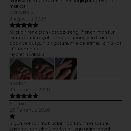
nihayet tırnağın kalitesini ve sağlığını koruyan bir
marka!
Nathalie S.
3 Ağustos 2026
Akıcı bir renk olan «beyaz» rengi, french manikür
için kullandım; çok güzel bir sonuç verdi, ancak
opak ve düzgün bir görünüm elde etmek için 3 kat
sürmem gerekti.
Kıyafet harika👍🏻
marion
29 Temmuz 2026
Anonim
26 Temmuz 2026
5 gün sonra tırnak uçlarında tutunma sorunu
yaşandı; protokolü harfiyen uyguladım, hayal