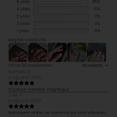
5 yıldız
85%
4 yıldız
10%
3 yıldız
0%
2 yıldız
0%
1 yıldız
5%
MÜŞTERI GÖRSELLERI
1-5'nin 20 incelemeleri
Nathalie D.
4 Ağustos 2026
Couleurs vraiment magnifique
Julie D.
3 Ağustos 2026
Muhteşem renkler ve inanılmaz bir ürün yelpazesi;