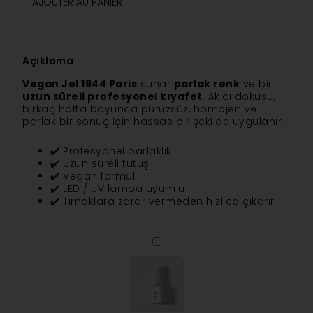
AJOUTER AU PANIER
Açıklama
Vegan Jel 1944 Paris
sunar
parlak renk
ve bir
uzun süreli profesyonel kıyafet
. Akıcı dokusu,
birkaç hafta boyunca pürüzsüz, homojen ve
parlak bir sonuç için hassas bir şekilde uygulanır.
✔️ Profesyonel parlaklık
✔️ Uzun süreli tutuş
✔️ Vegan formül
✔️ LED / UV lamba uyumlu
✔️ Tırnaklara zarar vermeden hızlıca çıkarır
Temel
Kat
-
E
Vitamini