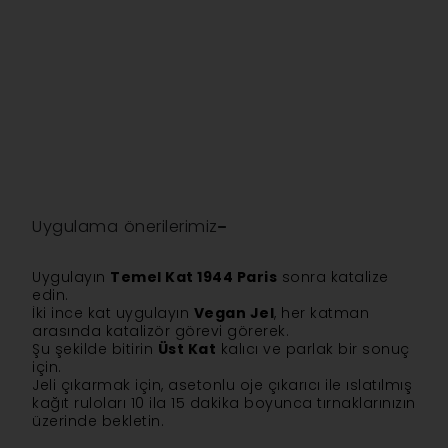
Uygulama önerilerimiz
Uygulayın
Temel Kat 1944 Paris
sonra katalize
edin.
İki ince kat uygulayın
Vegan Jel
, her katman
arasında katalizör görevi görerek.
Şu şekilde bitirin
Üst Kat
kalıcı ve parlak bir sonuç
için.
Jeli çıkarmak için, asetonlu oje çıkarıcı ile ıslatılmış
kağıt ruloları 10 ila 15 dakika boyunca tırnaklarınızın
üzerinde bekletin.