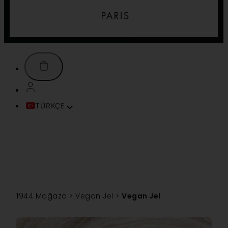
TÜRKÇE
FRANÇAIS
ENGLISH (UK)
ITALIANO
ESPAÑOL
DEUTSCH
PORTUGUÊS
1944 Mağaza
>
Vegan Jel
>
Vegan Jel
简体中文
TIẾNG VIỆT
SVENSKA