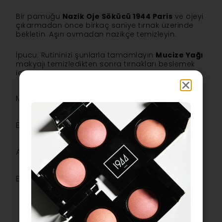
Bir pamuğu
Nazik Oje Sökücü 1944 Paris
ve ojeyi
çıkarmadan önce birkaç saniye tırnak üzerinde
bekletin. Aşırı ovmadan nazikçe temizleyin.
İpucu: Rutininizi şunlarla tamamlayın
Mucize Yağı
makyajı temizledikten sonra tırnakları beslemek
için.
Malzemeler
En fazla
Açıklama
Ek bilgiler