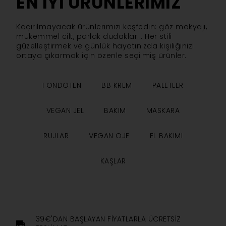
EN IYI ÜRÜNLERIMIZ
Kaçırılmayacak ürünlerimizi keşfedin: göz makyajı,
mükemmel cilt, parlak dudaklar... Her stili
güzelleştirmek ve günlük hayatınızda kişiliğinizi
ortaya çıkarmak için özenle seçilmiş ürünler.
FONDÖTEN
BB KREM
PALETLER
VEGAN JEL
BAKIM
MASKARA
RUJLAR
VEGAN OJE
EL BAKIMI
KAŞLAR
39€'DAN BAŞLAYAN FIYATLARLA ÜCRETSIZ