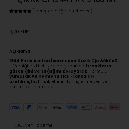
(
1
müşteri değerlendirmesi)
1
müşteri
puanına
dayanarak
5 üzerinden
9,70
EUR
5.00
puan
aldı
Açıklama
1944 Paris Aseton İçermeyen Nazik Oje Sökücü
– Verniği etkili bir şekilde çıkarırken
tırnakların
güzelliğini ve sağlığını koruyarak
. Formülü
yumuşak ve nemlendirici
,
Fransa'da
üretilmiştir
, tırnak etlerini tahriş etmeden ve
kurutmadan temizler.
Güvenli ödeme