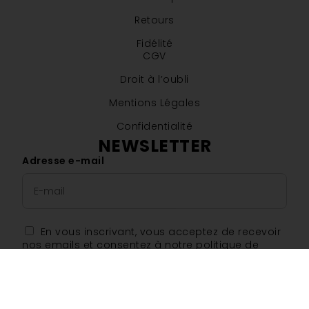
Retours
Fidélité
CGV
Droit à l’oubli
Mentions Légales
Confidentialité
NEWSLETTER
Adresse e-mail
En vous inscrivant, vous acceptez de recevoir
nos emails et consentez à notre politique de
confidentialité.
S'INSCRIRE