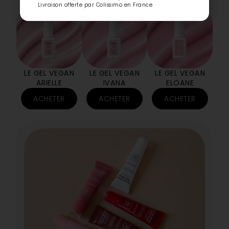
Livraison offerte par Colissimo en France.
LE GEL VEGAN
LE GEL VEGAN
LE GEL VEGAN
ARIELLE
IVANA
ELOANE
ACHETER
ACHETER
ACHETER