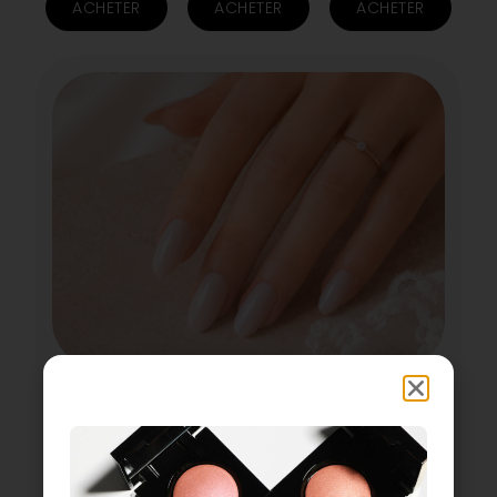
ACHETER
ACHETER
ACHETER
LA COLLECTION «
OUI ! »
Pensée pour célébrer l’émotion d’un “Oui”, la
Collection « Oui ! » 1944 Paris accompagne les