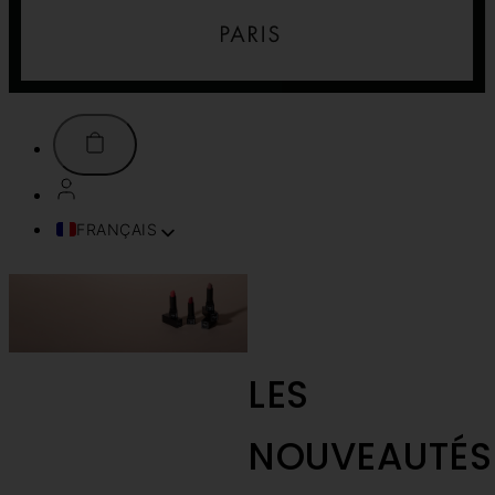
FRANÇAIS
ENGLISH (UK)
ITALIANO
ESPAÑOL
1944 Shop
>
Les Nouveautés
DEUTSCH
1944 Paris
PORTUGUÊS
LES
TÜRKÇE
简体中文
NOUVEAUTÉS
TIẾNG VIỆT
SVENSKA