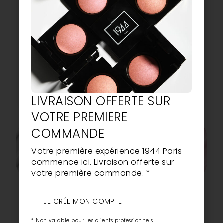
plus beaux instants de la vie avec douceur,
lumière et élégance intemporelle.
Inspirée par l’univers du mariage, cette
collection dévoile des blancs délicatement
lumineux, des nudes seconde peau et des
roses tendres subtilement irisés imaginés
pour sublimer les mains avec finesse et
raffinement le jour J.
LIVRAISON OFFERTE SUR
DÉCOUVRIR
VOTRE PREMIERE
COMMANDE
Votre première expérience 1944 Paris
commence ici. Livraison offerte sur
votre première commande. *
LE GEL VEGAN
LE GEL VEGAN
LE GEL VEGAN
BLANCHE
VALENTINA
AURÉLIA
JE CRÉE MON COMPTE
ACHETER
ACHETER
ACHETER
* Non valable pour les clients professionnels.