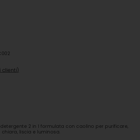
C002
 clienti)
tergente 2 in 1 formulata con caolino per purificare,
 chiara, liscia e luminosa.