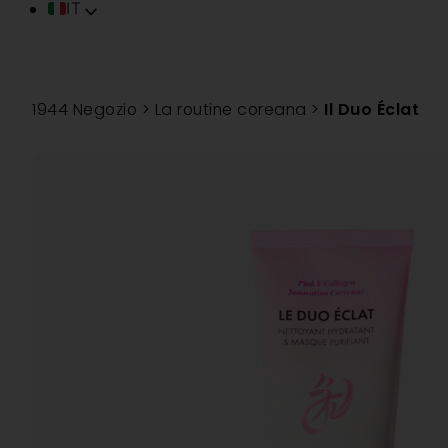
IT
FR
EN
ES
1944 Negozio
>
La routine coreana
>
Il Duo Éclat
DE
PT
TR
ZH
VI
SV