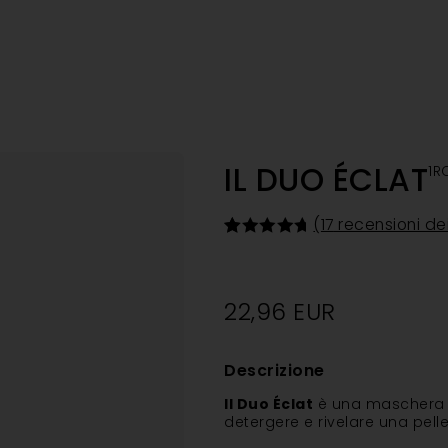
IL DUO ÉCLAT
1R
(
17
recensioni dei
Valutato
17
4.82
su 5
su base
di
22,96
EUR
recensioni
Descrizione
Il Duo Éclat
è una maschera de
detergere e rivelare una pelle