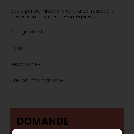
Ideale per ottimizzare la tenuta del rossetto e
ottenere un finish netto e omogeneo.
Gli ingredienti
Il più
Descrizione
Ulteriori informazioni
DOMANDE