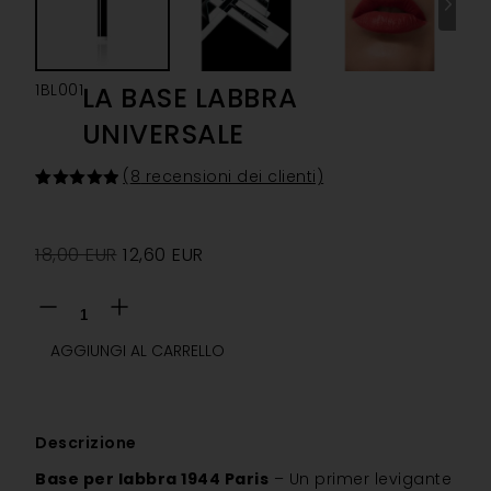
1BL001
LA BASE LABBRA
UNIVERSALE
(
8
recensioni dei clienti)
Valutato
8
5.00
su 5
su base
di
18,00
EUR
12,60
EUR
recensioni
AGGIUNGI AL CARRELLO
Descrizione
Base per labbra 1944 Paris
– Un primer levigante