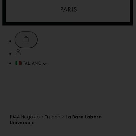
ITALIANO
FRANÇAIS
ENGLISH (UK)
ESPAÑOL
DEUTSCH
PORTUGUÊS
TÜRKÇE
1944 Negozio
>
Trucco
>
La Base Labbra
简体中文
Universale
TIẾNG VIỆT
SVENSKA