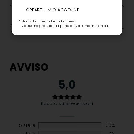
È adatta a tutti i tipi di labbra?
CREARE IL MIO ACCOUNT
* Non valido per i clienti business.
Quali sono gli ingredienti chiave della sua
Consegna gratuita da parte di Colissimo in Francia.
formula?
AVVISO
5,0
Basato su 8 recensioni
5 stelle
100%
4 stelle
0%