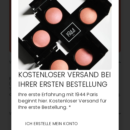
ALLE HÄUFIG GESTELLTEN
FRAGEN ZU UNSEREN
PRODUKTEN
EINE FRAGE STELLEN
Wie wirkt der Stick Perfecteur 1944 Paris?
KOSTENLOSER VERSAND BEI
Es korrigiert sofort kleine Unregelmäßigkeiten
IHRER ERSTEN BESTELLUNG
(Rötungen, Glanz, Poren) und vereinheitlicht den
Teint. Ideal für schnelle Ausbesserungen während
Ihre erste Erfahrung mit 1944 Paris
des Tages, hinterlässt es die Haut klar und samtig.
beginnt hier. Kostenloser Versand für
Ihre erste Bestellung. *
Wie ist seine Deckkraft und sein Finish?
ICH ERSTELLE MEIN KONTO