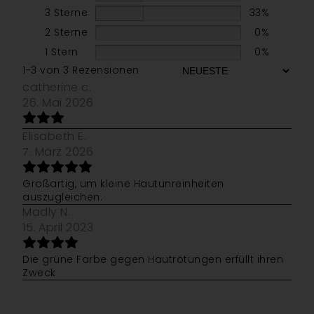
3 Sterne
33%
2 Sterne
0%
1 Stern
0%
1-3 von 3 Rezensionen
catherine c.
26. Mai 2026
Elisabeth E.
7. März 2026
Großartig, um kleine Hautunreinheiten
auszugleichen.
Madly N.
15. April 2023
Die grüne Farbe gegen Hautrötungen erfüllt ihren
Zweck