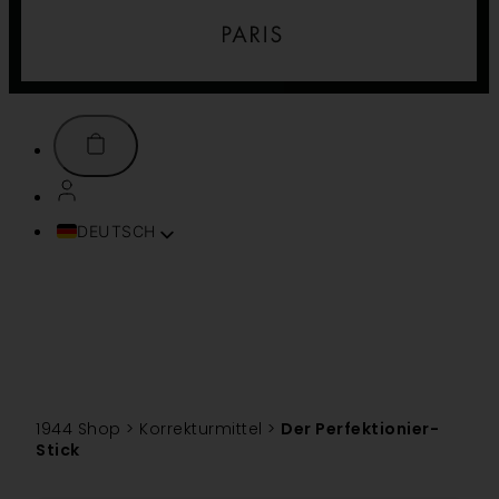
DEUTSCH
FRANÇAIS
ENGLISH (UK)
ITALIANO
ESPAÑOL
PORTUGUÊS
TÜRKÇE
1944 Shop
>
Korrekturmittel
>
Der Perfektionier-
简体中文
Stick
TIẾNG VIỆT
SVENSKA