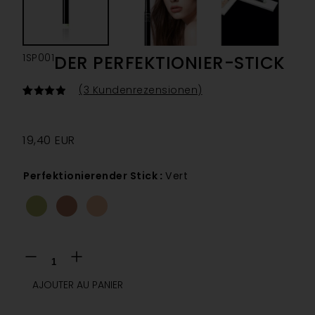
1SP001
DER PERFEKTIONIER-STICK
(
3
Kundenrezensionen)
Bewertet
3
mit
4.00
von 5,
basierend
19,40
EUR
auf
Kundenbewertungen
Perfektionierender Stick
:
Vert
AJOUTER AU PANIER