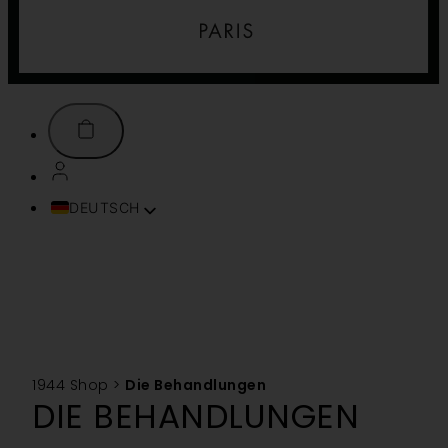
DEUTSCH
FRANÇAIS
ENGLISH (UK)
ITALIANO
ESPAÑOL
PORTUGUÊS
TÜRKÇE
1944 Shop
>
Die Behandlungen
简体中文
DIE BEHANDLUNGEN
TIẾNG VIỆT
SVENSKA