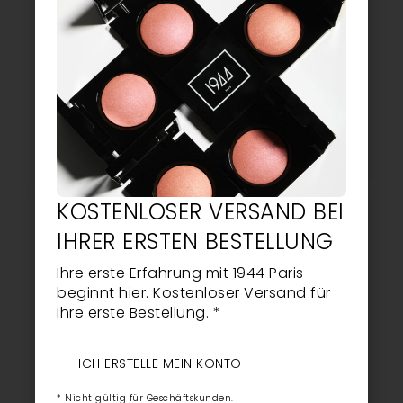
4.50
4.50
DAS WUNDERÖL
DAS WUNDERÖL MIT
20,30
EUR
PIPETTE
20,30
EUR
AJOUTER AU PANIER
LIRE LA SUITE
KOSTENLOSER VERSAND BEI
IHRER ERSTEN BESTELLUNG
Ihre erste Erfahrung mit 1944 Paris
beginnt hier. Kostenloser Versand für
Ihre erste Bestellung. *
ICH ERSTELLE MEIN KONTO
4.50
4.75
DAS FÜNFFACHE
DIE RUBBER CARE
* Nicht gültig für Geschäftskunden.
22,50
EUR
11,90
EUR