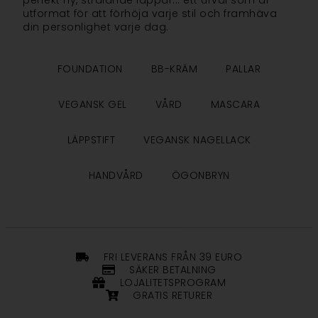
perfekt hy, strålande läppar... ett urval som är
utformat för att förhöja varje stil och framhäva
din personlighet varje dag.
FOUNDATION
BB-KRÄM
PALLAR
VEGANSK GEL
VÅRD
MASCARA
LÄPPSTIFT
VEGANSK NAGELLACK
HANDVÅRD
ÖGONBRYN
FRI LEVERANS FRÅN 39 EURO
SÄKER BETALNING
LOJALITETSPROGRAM
GRATIS RETURER