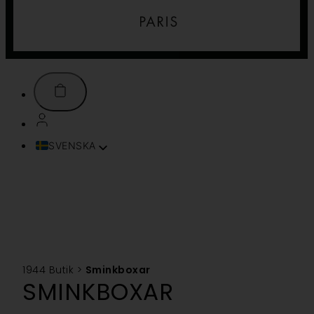
SVENSKA
FRANÇAIS
ENGLISH (UK)
ITALIANO
ESPAÑOL
DEUTSCH
PORTUGUÊS
1944 Butik
>
Sminkboxar
TÜRKÇE
SMINKBOXAR
简体中文
TIẾNG VIỆT