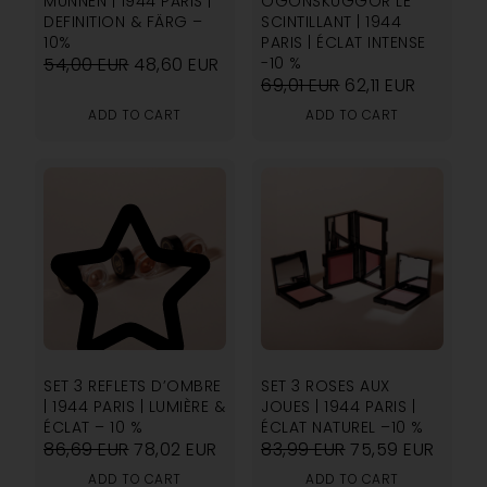
MUNNEN | 1944 PARIS |
ÖGONSKUGGOR LE
DEFINITION & FÄRG –
SCINTILLANT | 1944
10%
PARIS | ÉCLAT INTENSE
54,00
EUR
48,60
EUR
-10 %
69,01
EUR
62,11
EUR
ADD TO CART
ADD TO CART
5.00
SET 3 REFLETS D’OMBRE
SET 3 ROSES AUX
| 1944 PARIS | LUMIÈRE &
JOUES | 1944 PARIS |
ÉCLAT – 10 %
ÉCLAT NATUREL –10 %
86,69
EUR
78,02
EUR
83,99
EUR
75,59
EUR
ADD TO CART
ADD TO CART