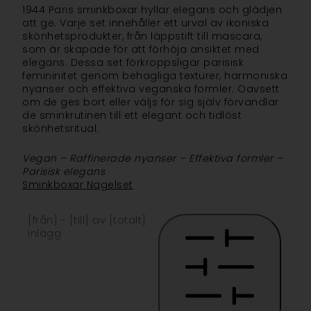
1944 Paris sminkboxar hyllar elegans och glädjen
att ge. Varje set innehåller ett urval av ikoniska
skönhetsprodukter, från läppstift till mascara,
som är skapade för att förhöja ansiktet med
elegans. Dessa set förkroppsligar parisisk
femininitet genom behagliga texturer, harmoniska
nyanser och effektiva veganska formler. Oavsett
om de ges bort eller väljs för sig själv förvandlar
de sminkrutinen till ett elegant och tidlöst
skönhetsritual.
Vegan – Raffinerade nyanser – Effektiva formler –
Parisisk elegans
Sminkboxar
Nagelset
[från] - [till] av [totalt]
inlägg