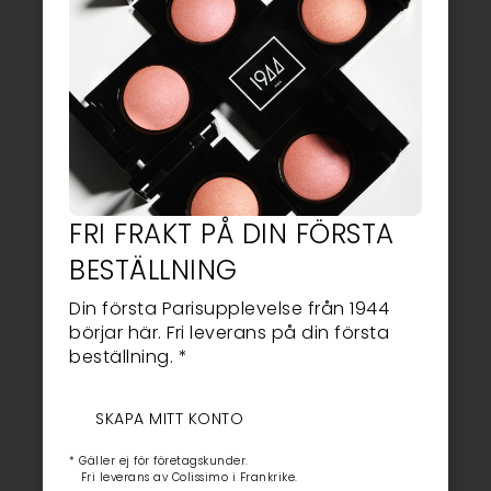
DET IKONISKA TRION
SET MED 2 EYELINERS |
FRI FRAKT PÅ DIN FÖRSTA
69,85
EUR
59,38
EUR
1944 PARIS | SVART &
ELEGANT BRUNT –10 %
BESTÄLLNING
46,00
EUR
41,40
EUR
ADD TO CART
LÄGG I VARUKORG
Din första Parisupplevelse från 1944
börjar här. Fri leverans på din första
beställning. *
SKAPA MITT KONTO
* Gäller ej för företagskunder.
Fri leverans av Colissimo i Frankrike.