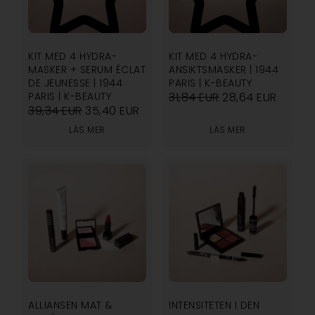
5.00
5.00
KIT MED 4 HYDRA-
KIT MED 4 HYDRA-
MASKER + SERUM ÉCLAT
ANSIKTSMASKER | 1944
DE JEUNESSE | 1944
PARIS | K-BEAUTY
PARIS | K-BEAUTY
31,84
EUR
28,64
EUR
39,34
EUR
35,40
EUR
LÄS MER
LÄS MER
ALLIANSEN MAT &
INTENSITETEN I DEN