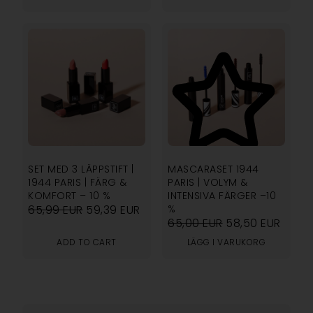
5.00
SET MED 3 LÄPPSTIFT |
MASCARASET 1944
1944 PARIS | FÄRG &
PARIS | VOLYM &
KOMFORT – 10 %
INTENSIVA FÄRGER –10
65,99
EUR
59,39
EUR
%
65,00
EUR
58,50
EUR
ADD TO CART
LÄGG I VARUKORG