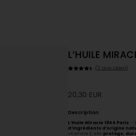
L’HUILE MIRAC
(
2
avis client)
Noté
2
4.50
sur 5
basé
sur
20,30
EUR
notations
client
Description
L’Huile Miracle 1944 Paris
– 
d’ingrédients d’origine nat
vitamine E, elle
protège, durc