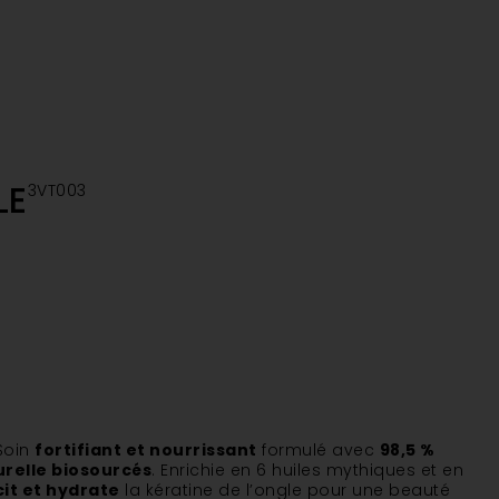
LE
3VT003
Soin
fortifiant et nourrissant
formulé avec
98,5 %
urelle biosourcés
. Enrichie en 6 huiles mythiques et en
it et hydrate
la kératine de l’ongle pour une beauté