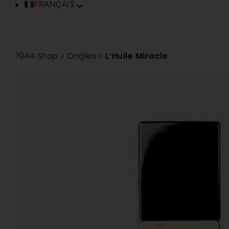
FRANÇAIS
ENGLISH (UK)
ITALIANO
ESPAÑOL
1944 Shop
>
Ongles
>
L’Huile Miracle
DEUTSCH
PORTUGUÊS
TÜRKÇE
简体中文
TIẾNG VIỆT
SVENSKA