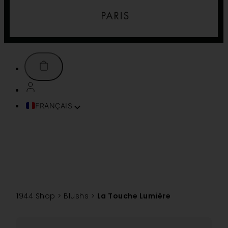
FRANÇAIS
ENGLISH (UK)
ITALIANO
ESPAÑOL
DEUTSCH
PORTUGUÊS
TÜRKÇE
1944 Shop
>
Blushs
>
La Touche Lumière
简体中文
TIẾNG VIỆT
SVENSKA