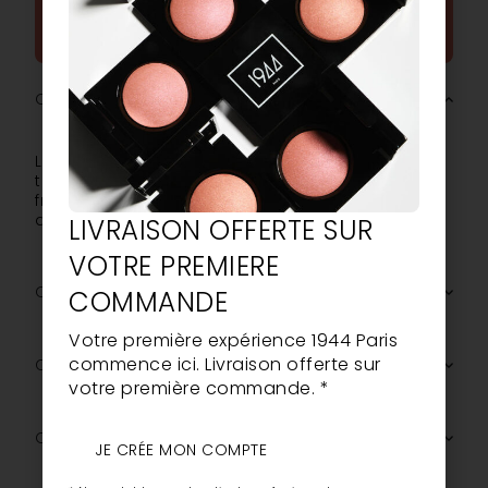
POSER UNE QUESTION
Quel est l’effet de la Touche Lumière 1944 Paris ?
La Touche Lumière illumine instantanément le
teint, corrige les zones d’ombre et apporte de la
fraîcheur au regard. Elle offre un effet “coup
d’éclat” immédiat.
LIVRAISON OFFERTE SUR
VOTRE PREMIERE
Quelle est sa couvrance et sa finition ?
COMMANDE
Votre première expérience 1944 Paris
commence ici. Livraison offerte sur
Convient-elle à tous les types de peaux ?
votre première commande. *
Quels sont les ingrédients clés de sa formule ?
JE CRÉE MON COMPTE