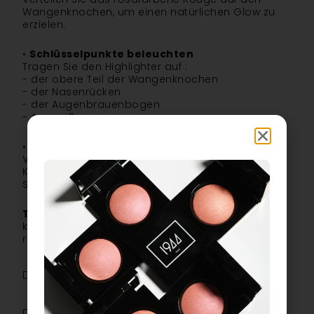
Wangenknochen, um einen natürlichen Glow zu
erzielen.
•
Schlüsselpunkte beleuchten
Tragen Sie den Highlighter auf :
- der obere Teil der Wangenknochen
- der Nasenrücken
- der Augenbrauenbogen
- Amors Bogen
•
Den Blick sublimieren
Verwenden Sie leuchtendes Beige zum Aufhellen,
Kupfer zum Intensivieren und tiefes Braun zum
Strukturieren.
Tipp:
die Farbtöne können miteinander
kombiniert werden, um ein natürliches oder
raffinierteres Make-up zu kreieren.
Die Zutaten
Das Plus