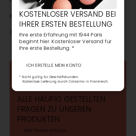
KOSTENLOSER VERSAND BEI
Beschreibung
IHRER ERSTEN BESTELLUNG
Zusätzliche Informationen
Ihre erste Erfahrung mit 1944 Paris
beginnt hier. Kostenloser Versand für
Ihre erste Bestellung. *
ICH ERSTELLE MEIN KONTO
HÄUFIG GESTELLTE
* Nicht gültig für Geschäftskunden.
Kostenlose Lieferung durch Colissimo in Frankreich.
FRAGEN
ALLE HÄUFIG GESTELLTEN
FRAGEN ZU UNSEREN
PRODUKTEN
EINE FRAGE STELLEN