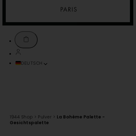
DEUTSCH
FRANÇAIS
ENGLISH (UK)
ITALIANO
ESPAÑOL
PORTUGUÊS
TÜRKÇE
1944 Shop
>
Pulver
>
La Bohème Palette -
简体中文
Gesichtspalette
TIẾNG VIỆT
SVENSKA