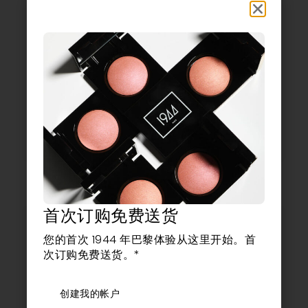
4.33
《口部素描三联作》|
《口部素描》
1944年巴黎 | 定义与色彩
18,00
欧元
12,60
欧元
–10%
54,00
欧元
48,60
欧
颜色选择
元
ADD TO CART
ADD TO CART
首次订购免费送货
您的首次 1944 年巴黎体验从这里开始。首
60欧元起
次订购免费送货。*
购买*
创建我的帐户
免费赠送一款自选面罩