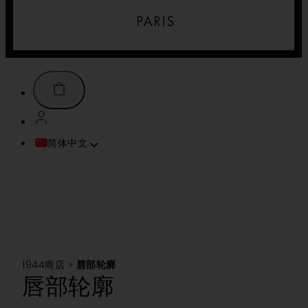
简体中文
FRANÇAIS
ENGLISH (UK)
ITALIANO
ESPAÑOL
DEUTSCH
PORTUGUÊS
1944商店
>
唇部轮廓
TÜRKÇE
唇部轮廓
TIẾNG VIỆT
SVENSKA