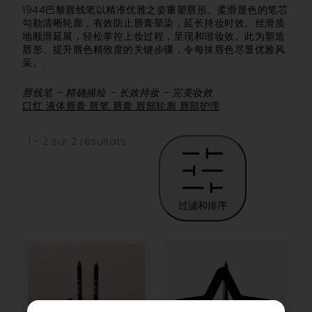
1944巴黎唇线笔以精准优雅之姿重塑唇形。柔滑显色的笔芯
勾勒清晰轮廓，有效防止唇膏晕染，延长持妆时效。丝滑质
地顺滑延展，轻松掌控上妆过程，呈现和谐妆效。此为塑造
唇形、提升唇色精致度的关键步骤，令每抹唇色尽显优雅风
采。.
唇线笔 – 精确描绘 – 长效持妆 – 完美妆效
口红
液体唇膏
唇笔
唇膏
唇部轮廓
唇部护理
1 - 2 sur 2 résultats
过滤和排序