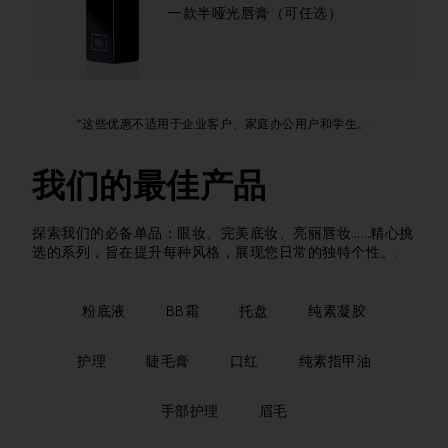
一款半哑光唇膏（可任选）
*这些优惠不适用于企业客户、家庭办公用户和学生。.
我们的最佳产品
探索我们的必备单品：眼妆、完美底妆、亮丽唇妆……精心挑
选的系列，旨在提升每种风格，展现您日常的独特个性。.
粉底液
BB霜
托盘
纯素凝胶
护理
睫毛膏
口红
纯素指甲油
手部护理
眉毛