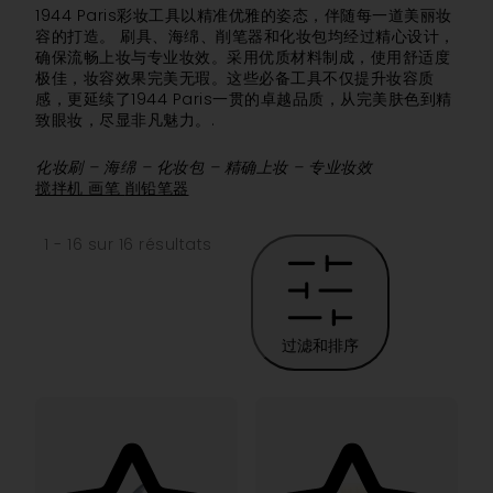
1944 Paris彩妆工具以精准优雅的姿态，伴随每一道美丽妆
容的打造。 刷具、海绵、削笔器和化妆包均经过精心设计，
确保流畅上妆与专业妆效。采用优质材料制成，使用舒适度
极佳，妆容效果完美无瑕。这些必备工具不仅提升妆容质
感，更延续了1944 Paris一贯的卓越品质，从完美肤色到精
致眼妆，尽显非凡魅力。.
化妆刷 – 海绵 – 化妆包 – 精确上妆 – 专业妆效
搅拌机
画笔
削铅笔器
1 - 16 sur 16 résultats
过滤和排序