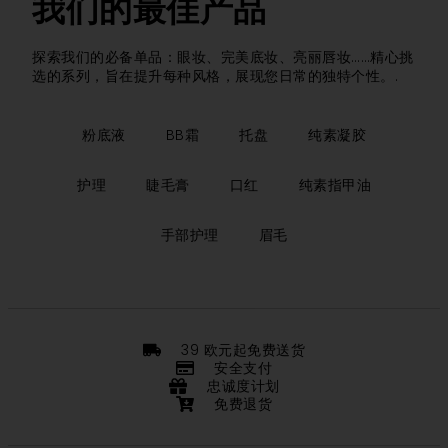
我们的最佳产品
探索我们的必备单品：眼妆、完美底妆、亮丽唇妆……精心挑
选的系列，旨在提升每种风格，展现您日常的独特个性。.
粉底液
BB霜
托盘
纯素凝胶
护理
睫毛膏
口红
纯素指甲油
手部护理
眉毛
39 欧元起免费送货
安全支付
忠诚度计划
免费退货