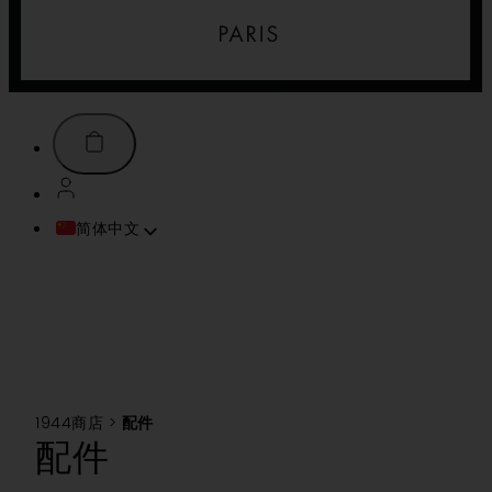
简体中文
FRANÇAIS
ENGLISH (UK)
ITALIANO
ESPAÑOL
DEUTSCH
PORTUGUÊS
1944商店
>
配件
TÜRKÇE
配件
TIẾNG VIỆT
SVENSKA