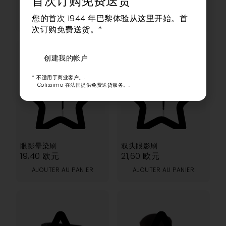
首次订购免费送货
17,20
欧元
29,50
欧元
您的首次 1944 年巴黎体验从这里开始。首
AJOUTER AU PANIER
AJOUTER AU PANIER
次订购免费送货。*
创建我的帐户
* 不适用于商业客户。.
Colissimo 在法国提供免费送货服务。.
5.00
5.00
眼影晕染刷
双头眼影刷
19,40
欧元
21,60
欧元
AJOUTER AU PANIER
AJOUTER AU PANIER