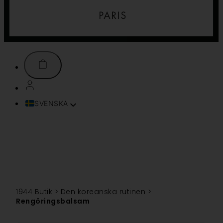
SVENSKA
FRANÇAIS
ENGLISH (UK)
ITALIANO
ESPAÑOL
DEUTSCH
PORTUGUÊS
1944 Butik
>
Den koreanska rutinen
>
TÜRKÇE
Rengöringsbalsam
简体中文
TIẾNG VIỆT