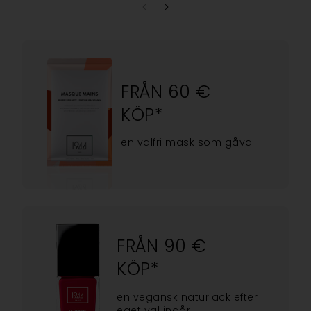
FRÅN 60 €
KÖP*
en valfri mask som gåva
FRÅN 90 €
KÖP*
en vegansk naturlack efter
eget val ingår