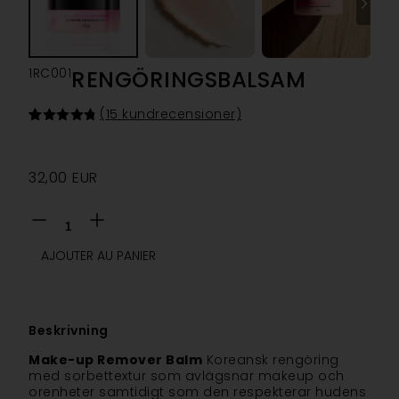
1RC001
RENGÖRINGSBALSAM
(
15
kundrecensioner)
Betygsatt
15
4.87
av 5
baserat på
kundrecensioner
32,00
EUR
AJOUTER AU PANIER
Beskrivning
Make-up Remover Balm
Koreansk rengöring
med sorbettextur som avlägsnar makeup och
orenheter samtidigt som den respekterar hudens