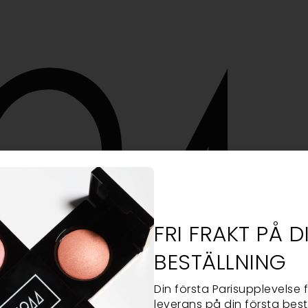
FRI FRAKT PÅ 
BESTÄLLNING
Din första Parisupplevelse f
leverans på din första bestä