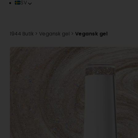
SV
FR
EN
IT
1944 Butik
>
Vegansk gel
>
Vegansk gel
ES
DE
PT
TR
ZH
VI