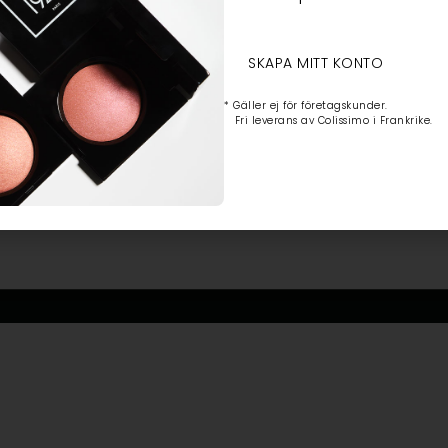
SKAPA MITT KONTO
* Gäller ej för företagskunder.
Fri leverans av Colissimo i Frankrike.