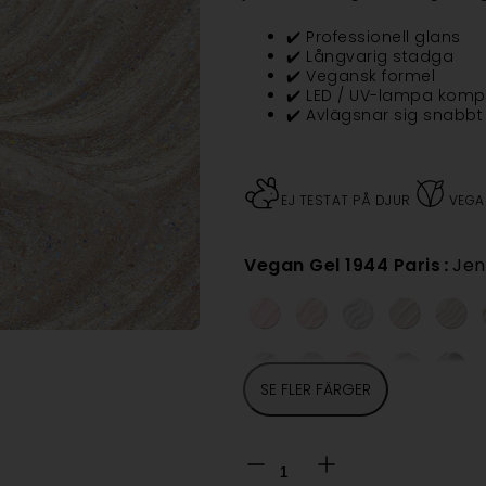
✔️ Professionell glans
✔️ Långvarig stadga
✔️ Vegansk formel
✔️ LED / UV-lampa komp
✔️ Avlägsnar sig snabbt
EJ TESTAT PÅ DJUR
VEGA
Vegan Gel 1944 Paris
:
Jen
SE FLER FÄRGER