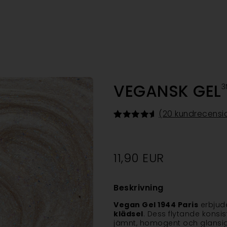
VEGANSK GEL
3
(
20
kundrecensi
Betygsatt
20
4.70
av 5
baserat
på
11,90
EUR
kundrecensioner
Beskrivning
Vegan Gel 1944 Paris
erbjud
klädsel
. Dess flytande konsis
jämnt, homogent och glansigt 