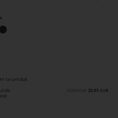
e
nt ce produit
rcils
22,00
EUR
20,90
EUR
ond