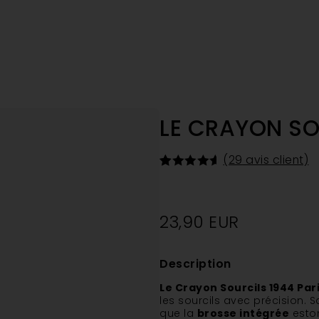
LE CRAYON SO
(
29
avis client)
Noté
29
4.66
sur 5
basé
sur
23,90
EUR
notations
client
Description
Le Crayon Sourcils 1944 Par
les sourcils avec précision. 
que la
brosse intégrée
esto