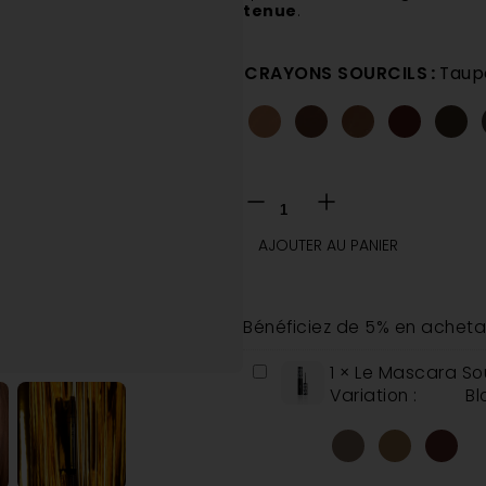
tenue
.
CRAYONS SOURCILS
:
Taup
AJOUTER AU PANIER
Bénéficiez de 5% en acheta
Le
1
×
Le Mascara Sou
Mascara
Variation :
Bl
Sourcils