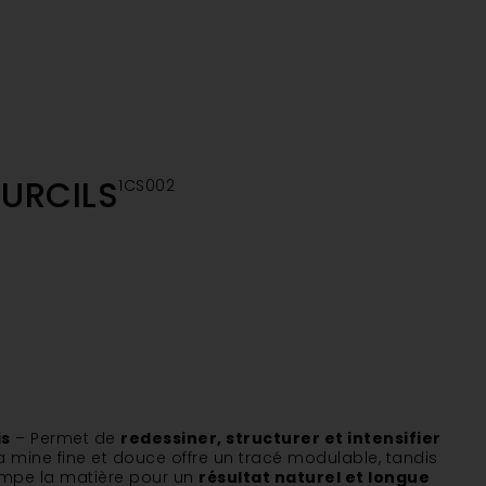
URCILS
1CS002
is
– Permet de
redessiner, structurer et intensifier
Sa mine fine et douce offre un tracé modulable, tandis
mpe la matière pour un
résultat naturel et longue