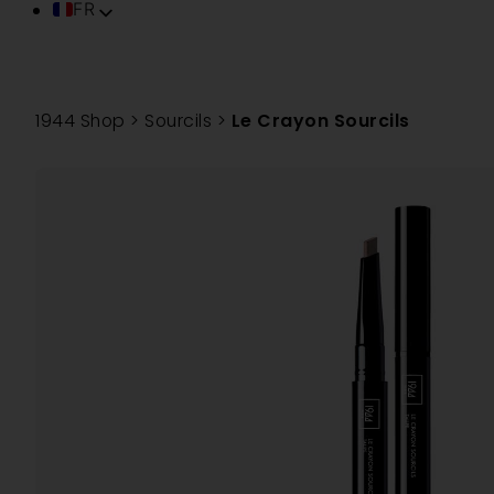
FR
EN
IT
ES
1944 Shop
>
Sourcils
>
Le Crayon Sourcils
DE
PT
TR
ZH
VI
SV