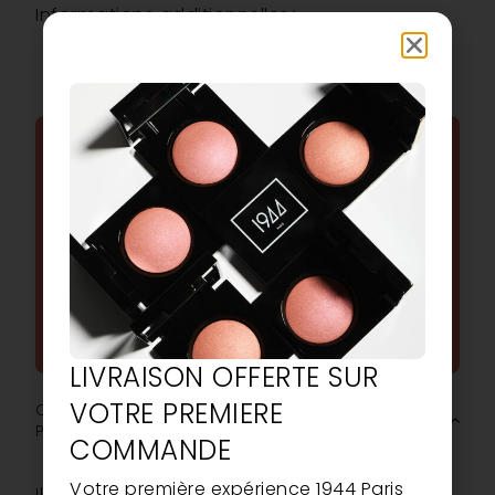
Informations additionnelles
FAQ
TOUTES VOS QUESTIONS
FRÉQUENTES SUR NOS
PRODUITS
POSER UNE QUESTION
LIVRAISON OFFERTE SUR
VOTRE PREMIERE
Quel est l’effet du Crayon Paupières Twist Up 1944
Paris ?
COMMANDE
Votre première expérience 1944 Paris
Il habille les paupières d’une couleur intense et