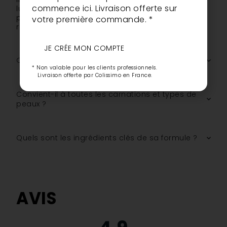
commence ici. Livraison offerte sur
lumineuse en un seul geste. Sa texture crémeuse
permet d’illuminer, d’ombrer ou de sculpter le
votre première commande. *
regard facilement.
JE CRÉE MON COMPTE
Quelle est sa finition ?
* Non valable pour les clients professionnels.
Livraison offerte par Colissimo en France.
Convient-il à toutes les carnations et types de
peaux ?
Quels sont les ingrédients clés de sa formule ?
AVIS