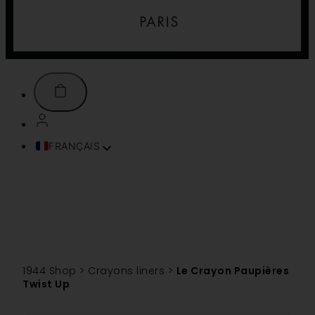
FRANÇAIS
ENGLISH (UK)
ITALIANO
ESPAÑOL
DEUTSCH
PORTUGUÊS
TÜRKÇE
1944 Shop
>
Crayons liners
>
Le Crayon Paupières
简体中文
Twist Up
TIẾNG VIỆT
SVENSKA