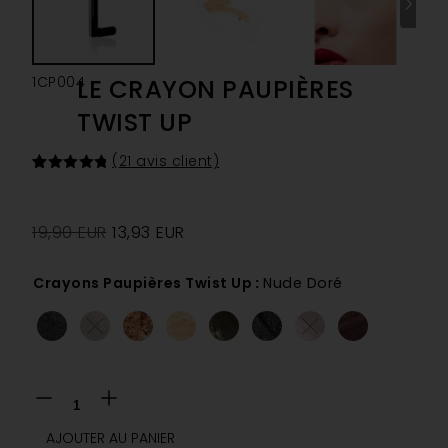
1CP004
LE CRAYON PAUPIÈRES
TWIST UP
(
21
avis client)
Noté
21
4.86
sur 5
basé sur
notations
19,90
EUR
13,93
EUR
client
Crayons Paupières Twist Up
:
Nude Doré
AJOUTER AU PANIER