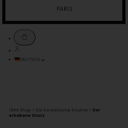
DEUTSCH
FRANÇAIS
ENGLISH (UK)
ITALIANO
ESPAÑOL
PORTUGUÊS
TÜRKÇE
1944 Shop
>
Die koreanische Routine
>
Der
简体中文
erhabene Glanz
TIẾNG VIỆT
SVENSKA