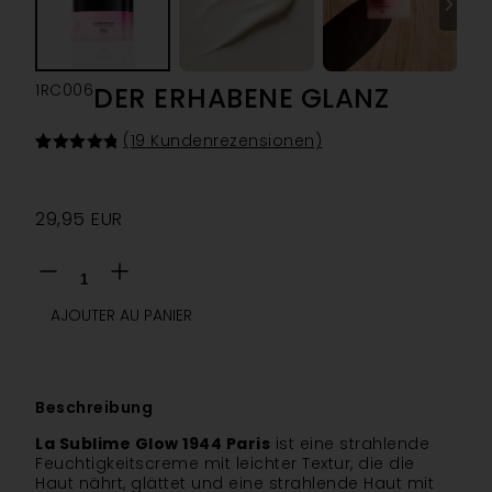
1RC006
DER ERHABENE GLANZ
(
19
Kundenrezensionen)
Bewertet
19
mit
4.84
von 5,
basierend
29,95
EUR
auf
Kundenbewertungen
AJOUTER AU PANIER
Beschreibung
La Sublime Glow 1944 Paris
ist eine strahlende
Feuchtigkeitscreme mit leichter Textur, die die
Haut nährt, glättet und eine strahlende Haut mit