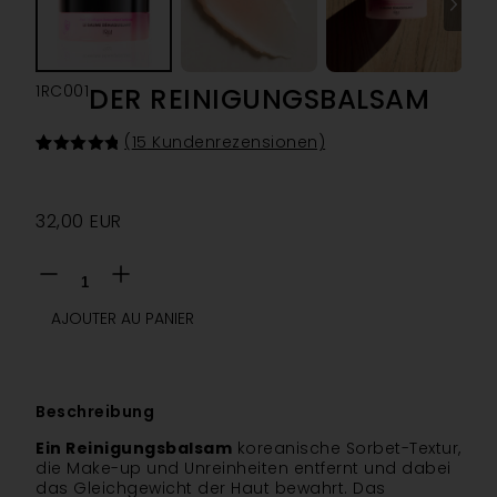
1RC001
DER REINIGUNGSBALSAM
(
15
Kundenrezensionen)
Bewertet
15
mit
4.87
von 5,
basierend
32,00
EUR
auf
Kundenbewertungen
AJOUTER AU PANIER
Beschreibung
Ein Reinigungsbalsam
koreanische Sorbet-Textur,
die Make-up und Unreinheiten entfernt und dabei
das Gleichgewicht der Haut bewahrt. Das