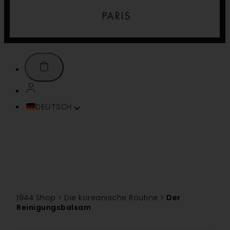
DEUTSCH
FRANÇAIS
ENGLISH (UK)
ITALIANO
ESPAÑOL
PORTUGUÊS
TÜRKÇE
1944 Shop
>
Die koreanische Routine
>
Der
简体中文
Reinigungsbalsam
TIẾNG VIỆT
SVENSKA